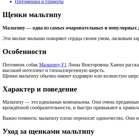
Питомники и Приюты
Щенки мальтипу
Мальтипу — одна из самых очаровательных и популярных д
Эти милые малыши покоряют сердца своим умом, ласковым ха
Особенности
Питомник собак
Мальтипу F1
Лины Викторовны Ханни рассказа
высокий интеллект и гипоаллергенную шерсть.
Щенки мальтипу обычно имеют кудрявую или волнистую шерсть
Характер и поведение
Мальтипу — это идеальные компаньоны. Они очень преданные, 
врождённой сообразительности, и быстро привыкают к правил
Важно помнить: мальтипу плохо переносят одиночество. Они ну
Уход за щенками мальтипу