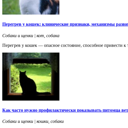
Перегрев у кошек: клинические признаки, механизмы разв
Собаки и щенки | кот, собака
Перегрев у кошек — опасное состояние, способное привести к 
Как часто нужно профилактически показывать питомца ве
Собаки и щенки | кошки, собаки