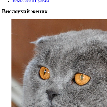
Питомники и Приюты
Вислоухий жених