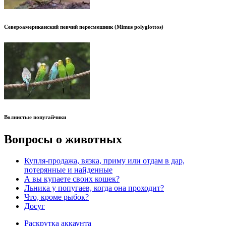
Североамериканский певчий пересмешник (Mimus polyglottos)
Волнистые попугайчики
Вопросы о животных
Купля-продажа, вязка, приму или отдам в дар,
потерянные и найденные
А вы купаете своих кошек?
Льника у попугаев, когда она проходит?
Что, кроме рыбок?
Досуг
Раскрутка аккаунта