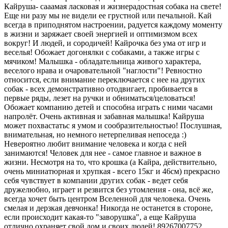
Кайруша- сааамая ласковая и жизнерадостная собака на свете!
Еще ни разу мы не видели ее грустной или печальной. Кай
всегда в приподнятом настроении, радуется каждому моменту
в жизни и заряжает своей энергией и оптимизмом всех
вокруг! И людей, и сородичей! Кайрочка без ума от игр и
веселья! Обожает догонялки с собаками, а также игры с
мячиком! Малышка - обладательница живого характера,
веселого нрава и очаровательной "наглости"! Ревностно
относится, если внимание переключается с нее на других
собак - всех демонстративно отодвигает, пробивается в
первые ряды, лезет на ручки и обниматься/целоваться!
Обожает компанию детей и способна играть с ними часами
напролёт. Очень активная и забавная малышка! Кайруша
может похвастатьс я умом и сообразительностью! Послушная,
внимательная, но немного нетерпеливая непоседа :)
Невероятно любит внимание человека и когда с ней
занимаются! Человек для нее - самое главное и важное в
жизни. Несмотря на то, что крошка (а Кайра, действительно,
очень миниатюрная и хрупкая - всего 15кг и 46см) прекрасно
себя чувствует в компании других собак - ведет себя
дружелюбно, играет и резвится без утомления - она, всё же,
всегда хочет быть центром Вселенной для человека. Очень
смелая и дерзкая девчонка! Никогда не останется в стороне,
если происходит какая-то "заворушка", а еще Кайруша
отлично охраняет свой дом и своих людей! 89267007752