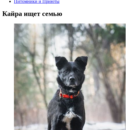
Питомники и Приюты
Кайра ищет семью