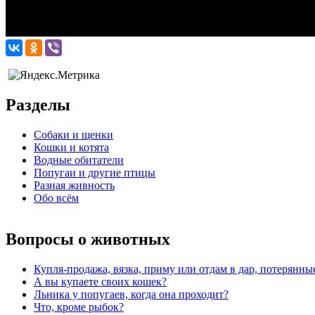
Разделы
Собаки и щенки
Кошки и котята
Водные обитатели
Попугаи и другие птицы
Разная живность
Обо всём
Вопросы о животных
Купля-продажа, вязка, приму или отдам в дар, потерянн
А вы купаете своих кошек?
Льника у попугаев, когда она проходит?
Что, кроме рыбок?