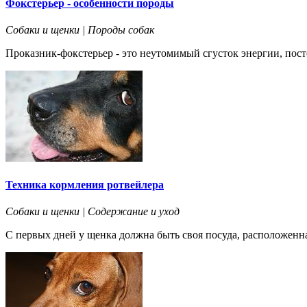
Фокстерьер - особенности породы
Собаки и щенки | Породы собак
Проказник-фокстерьер - это неутомимый сгусток энергии, посто
Техника кормления ротвейлера
Собаки и щенки | Содержание и уход
С первых дней у щенка должна быть своя посуда, расположенна