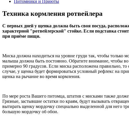
Питомники и Приюты
Техника кормления ротвейлера
С первых дней у щенка должна быть своя посуда, располож
характерной "ротвейлерской" стойке. Если подставка стои
при приёме пищи.
Миска должна находиться на уровне груди так, чтобы только мо
малыша должна быть постоянно. Обратите внимание, чтобы во 
примерно 90 градусов. Если миска расположена правильно, то 
случае, у щенка будет формироваться условный рефлекс на при
щенка на рычание во время кормления.
По мере роста Вашего питомца, штатив с мисками также долже
Грязные, застывшие остатки по краям, будут вызывать отвраще
вытирать щенку мордочку специально выделенной для него тряпо
большую мордочку об обои.