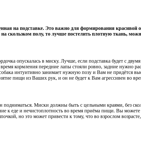
енная на подставке. Это важно для формирования красивой о
т на скользком полу, то лучше постелить плотную ткань, мо
рдочка опускалась в миску. Лучше, если подставка будет с двумя
время кормления передние лапы стояли ровно, задние нужно рас
собака интуитивно занимает нужную позу и Вам не придётся выс
нятие пищи из Ваших рук, и он не будет к Вам агрессивен во вр
н подниматься. Миски должны быть с цельными краями, без скол
ние к еде и нечистоплотность во время приёма пищи. Вы можете
чкой, но это может привести к тому, что во взрослом возрасте, 