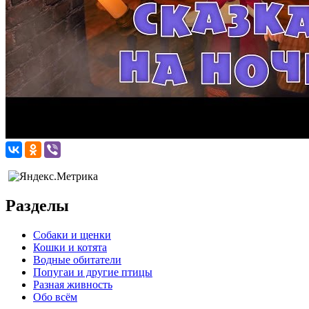
Разделы
Собаки и щенки
Кошки и котята
Водные обитатели
Попугаи и другие птицы
Разная живность
Обо всём