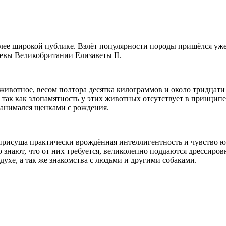
олее широкой публике. Взлёт популярности породы пришёлся уже 
евы Великобритании Елизаветы II.
ивотное, весом полтора десятка килограммов и около тридцати 
так как злопамятность у этих животных отсутствует в принципе
занимался щенками с рождения.
рисуща практически врождённая интеллигентность и чувство юмо
знают, что от них требуется, великолепно поддаются дрессиров
духе, а так же знакомства с людьми и другими собаками.