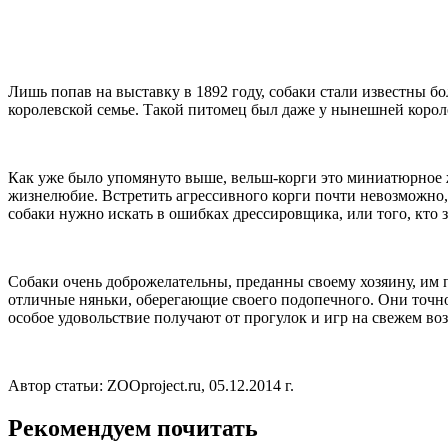
Лишь попав на выставку в 1892 году, собаки стали известны б
королевской семье. Такой питомец был даже у нынешней корол
Как уже было упомянуто выше, вельш-корги это миниатюрное ж
жизнелюбие. Встретить агрессивного корги почти невозможно, 
собаки нужно искать в ошибках дрессировщика, или того, кто 
Собаки очень доброжелательны, преданны своему хозяину, им п
отличные няньки, оберегающие своего подопечного. Они точно 
особое удовольствие получают от прогулок и игр на свежем воз
Автор статьи: ZOOproject.ru, 05.12.2014 г.
Рекомендуем почитать