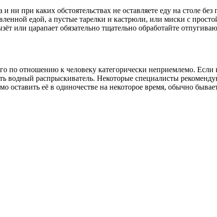
и ни при каких обстоятельствах не оставляете еду на столе без 
овленной едой, а пустые тарелки и кастрюли, или миски с прост
 грызёт или царапает обязательно тщательно обработайте отпуги
го по отношению к человеку категорически неприемлемо. Если в
ть водный распрыскиватель. Некоторые специалисты рекомендуют
имо оставить её в одиночестве на некоторое время, обычно бывае