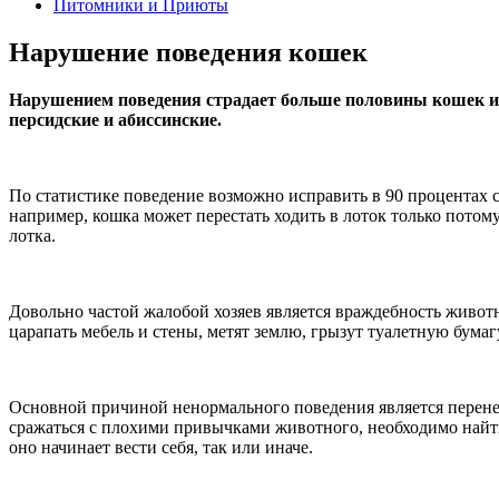
Питомники и Приюты
Нарушение поведения кошек
Нарушением поведения страдает больше половины кошек и,
персидские и абиссинские.
По статистике поведение возможно исправить в 90 процентах с
например, кошка может перестать ходить в лоток только потом
лотка.
Довольно частой жалобой хозяев является враждебность живот
царапать мебель и стены, метят землю, грызут туалетную бумагу
Основной причиной ненормального поведения является перенесё
сражаться с плохими привычками животного, необходимо найти
оно начинает вести себя, так или иначе.