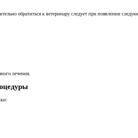
тельно обратиться к ветеринару следует при появлении следу
шного лечения.
роцедуры
ки: