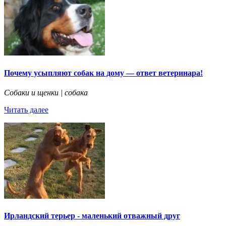
Почему усыпляют собак на дому — ответ ветеринара!
Собаки и щенки | собака
Читать далее
Ирландский терьер - маленький отважный друг