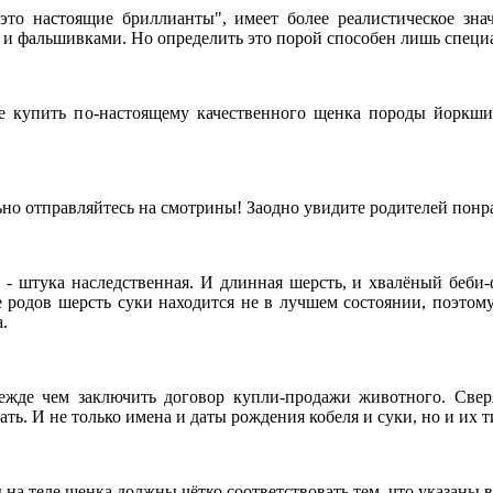
это настоящие бриллианты", имеет более реалистическое зна
 и фальшивками. Но определить это порой способен лишь специ
е купить по-настоящему качественного щенка породы йоркшир
ьно отправляйтесь на смотрины! Заодно увидите родителей понра
 - штука наследственная. И длинная шерсть, и хвалёный беби-ф
е родов шерсть суки находится не в лучшем состоянии, поэтому
.
ежде чем заключить договор купли-продажи животного. Свер
. И не только имена и даты рождения кобеля и суки, но и их т
на теле щенка должны чётко соответствовать тем, что указаны в