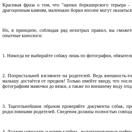
Красивая фраза о том, что "щенки йоркширского терьера - 
драгоценным камням, маленькие йорки вполне могут оказаться
Но, в принципе, соблюдая ряд нехитрых правил, вы сможет
опытные кинологи:
1. Никогда не выбирайте собаку лишь по фотографии, обязател
2. Попристальней взгляните на родителей. Ведь внешность-то
малышу достаётся от предков! Только имейте ввиду, что посл
фотографиям мамочки до вязки, а также по внешнему виду отца
3. Тщательнейшим образом проверяйте документы собак, пр
родословными родителей. Сведения должны полностью совпадать
4. Должен совпадать и номер клейма - вытатуированные цифры 