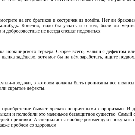
мотрите на его братиков и сестричек из помёта. Нет ли браков
-нибудь. Конечно, надо бы узнать и о том, были ли мёртв
и добросовестные не всегда спешат поделиться.
а йоркширского терьера. Скорее всего, малыш с дефектом или 
 щенка задёшево, хотя мог бы на нём заработать, ищите подвох
купли-продажи, в котором должны быть прописаны все нюансы. 
 или скрытые дефекты.
 приобретение бывает чревато неприятными сюрпризами. И да
ыкли и полюбили это маленькое беззащитное существо. Самый о
едней прививки. А специалисты вообще рекомендуют покупать соба
также проблем со здоровьем.