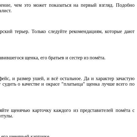
чение, чем это может показаться на первый взгляд. Подобно
алист.
ский терьер. Только следуйте рекомендациям, которые дают
вившегося щенка, его братьев и сестер из помёта.
ейс, и размер ушей, и всё остальное. Да и характер зачастую
 судить о качестве и окрасе "платьица" щенка лучше всего по
яйте щенячью карточку каждого из представителей помёта с
итулы.
 его щенячьей карточке.