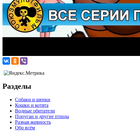
Разделы
Собаки и щенки
Кошки и котята
Водные обитатели
Попугаи и другие птицы
Разная живность
Обо всём