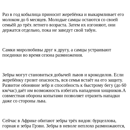
Раз в год кобылица приносит жеребёнка и выкармливает его
молоком до 6 месяцев. Молодые самцы остаются со своей
семьёй до трёх летнего возраста. Затем их изгоняют, они
держатся отдельно, пока не заведут свой табун.
Самки миролюбивы друг к другу, а самцы устраивают
поединки во время сезона размножения.
Зебры могут становиться добычей львов и крокодилов. Если
жеребёнку грозит опасность, вся семья встаёт на его защиту.
Развитое обоняние зебр и способность к быстрому бегу (до 60
км/час) даёт им возможность избегать нападения хищников.А
совместная оборона копытами позволяет отразить нападки
даже со стороны льва.
Сейчас в Африке обитают зебры трёх видов: бурцеллова,
горная и зебра Грэви. Зебры в неволе неплохо размножаются,