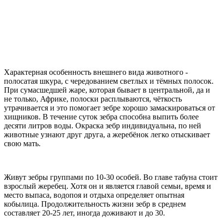
Характерная особенность внешнего вида животного -
полосатая шкура, с чередованием светлых и тёмных полосок.
При сумасшедшей жаре, которая бывает в центральной, да и
не только, Африке, полоски расплываются, чёткость
утрачивается и это помогает зебре хорошо замаскироваться от
хищников. В течение суток зебра способна выпить более
десяти литров воды. Окраска зебр индивидуальна, по ней
животные узнают друг друга, а жеребёнок легко отыскивает
свою мать.
Живут зебры группами по 10-30 особей. Во главе табуна стоит
взрослый жеребец. Хотя он и является главой семьи, время и
место выпаса, водопоя и отдыха определяет опытная
кобылица. Продолжительность жизни зебр в среднем
составляет 20-25 лет, иногда доживают и до 30.