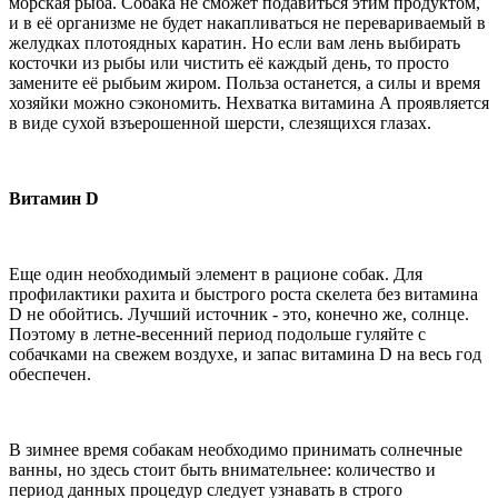
морская рыба. Собака не сможет подавиться этим продуктом,
и в её организме не будет накапливаться не перевариваемый в
желудках плотоядных каратин. Но если вам лень выбирать
косточки из рыбы или чистить её каждый день, то просто
замените её рыбьим жиром. Польза останется, а силы и время
хозяйки можно сэкономить. Нехватка витамина А проявляется
в виде сухой взъерошенной шерсти, слезящихся глазах.
Витамин D
Еще один необходимый элемент в рационе собак. Для
профилактики рахита и быстрого роста скелета без витамина
D не обойтись. Лучший источник - это, конечно же, солнце.
Поэтому в летне-весенний период подольше гуляйте с
собачками на свежем воздухе, и запас витамина D на весь год
обеспечен.
В зимнее время собакам необходимо принимать солнечные
ванны, но здесь стоит быть внимательнее: количество и
период данных процедур следует узнавать в строго