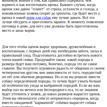
минимум знаний о том, как правильно содержать, чем
кормить и как воспитывать щенка. Бывают случаи, когда
щенок уже давно "плачет" от страха, усталости и голода, а
новоявленные хозяева спорят до хрипоты, где будет место у
щенка и какой
корм для собак
ему лучше давать. Всё это
лучше обсудить и приготовить заранее. К моменту появления
питомца в доме, для него уже должны быть приготовлены
место и запас корма.
Для того чтобы щенок вырос здоровым, дружелюбным и
воспитанным, с первых дней ему необходима забота, ласка и
правильный уход. Подготовьтесь достойно встретить нового
члена вашей семьи. Продумайте также, какой породы и
размера будет ваш питомец. Конечно, порода это не самое
главное. Вы получите огромную радость от общения со своим
четвероногим другом, вне зависимости от того, породистый
он пёс или обычная дворняжка. Но если вы решили завести
собаку определённой породы, то лучше будет узнать больше
об особенностях ухода за выбранной породой. Если же ваш
выбор пал на метиса или беспородного пса, то не лишним
будет уточнить у хозяев, до каких размеров вырастет щенок.
Этим вы обезопасите себя от неприятного сюрприза, когда
вместо ожидаемой "карманной" собачки вырастет собака
размером с телёнка.