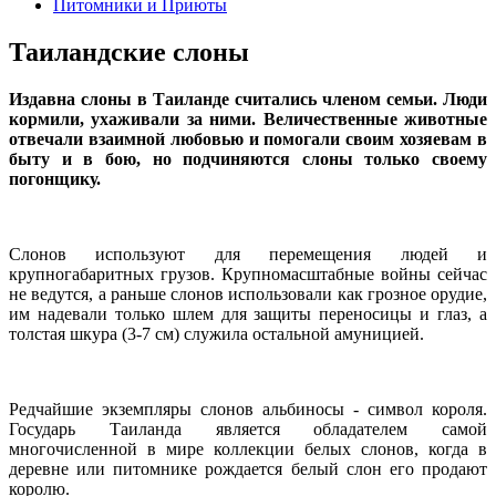
Питомники и Приюты
Таиландские слоны
Издавна слоны в Таиланде считались членом семьи. Люди
кормили, ухаживали за ними. Величественные животные
отвечали взаимной любовью и помогали своим хозяевам в
быту и в бою, но подчиняются слоны только своему
погонщику.
Слонов используют для перемещения людей и
крупногабаритных грузов. Крупномасштабные войны сейчас
не ведутся, а раньше слонов использовали как грозное орудие,
им надевали только шлем для защиты переносицы и глаз, а
толстая шкура (3-7 см) служила остальной амуницией.
Редчайшие экземпляры слонов альбиносы - символ короля.
Государь Таиланда является обладателем самой
многочисленной в мире коллекции белых слонов, когда в
деревне или питомнике рождается белый слон его продают
королю.